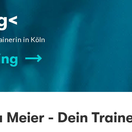
g<
inerin in Köln
ing
Meier - Dein Train