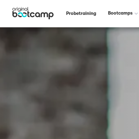
Bootcamps
Probetraining