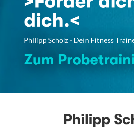
>Forder dich
dich.<
Philipp Scholz - Dein Fitness Trai
Zum Probetrain
Philipp Sc