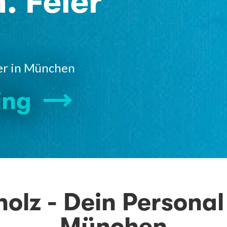
. Feier
ner in München
ing
holz - Dein Persona
München