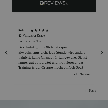
Martin
Verifizierter Kunde
Bootcamp in Bonn
Einfach super, vielen Dank an Olivia
n
vor einem Jahr
Pause