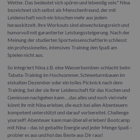
Wetter. Das bedeutet sich spüren und lebendig sein." Nina
bezeichnet sich selbst als Menschenfreund, der mit
Leidenschaft noch ein bisschen mehr aus jedem
herauskitzelt. Ihre Workouts sind abwechslungsreich und
humorvoll mit garantierter Leistungssteigerung. Nach der
Meinung der studierten Sportwissenschaftlerin schliesst
ein professionelles, intensives Training den Spaß am
Spielen nicht aus.
So integriert Nina z.B. eine Wasserbomben-schlacht beim
Tabata-Training im Hochsommer, Schneeturmbauen im
eiskalten Dezember oder ein tolles Picknick nach dem
Training, bei der sie ihrer Leidenschaft für das Kochen und
Geniessen nachgehen kann …das alles und noch viel mehr
könnt ihr mit Nina erleben, die euch bei allen Abenteuern
kompetent unterstützt und darauf vorbereitet. Challenge
yourself! Abenteuer kann man überall erleben! Bootcamp
mit Nina – das ist geballte Energie und jeder Menge Spaß –
probier es aus und hol das Beste aus Dir raus!