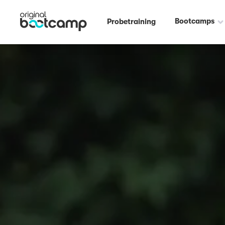
Bootcamps
Probetraining