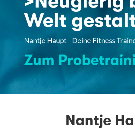
>Neugierig 
Welt gestal
Nantje Haupt - Deine Fitness Train
Zum Probetrain
Nantje Ha