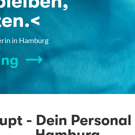
bleiben,
ten.<
erin in Hamburg
ing
upt - Dein Personal
Hamburg