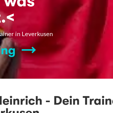
, was
.<
rainer in Leverkusen
ing
Heinrich - Dein Trai
erkusen