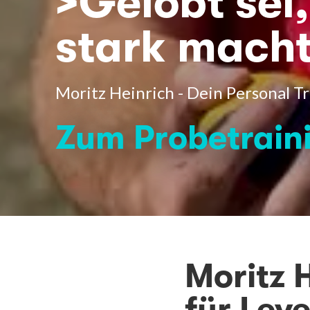
>Gelobt sei
stark macht
Moritz Heinrich - Dein Personal T
Zum Probetrain
Moritz 
für Lev