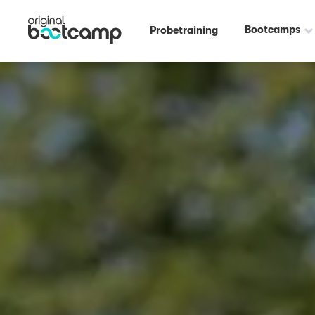
Bootcamps
Probetraining