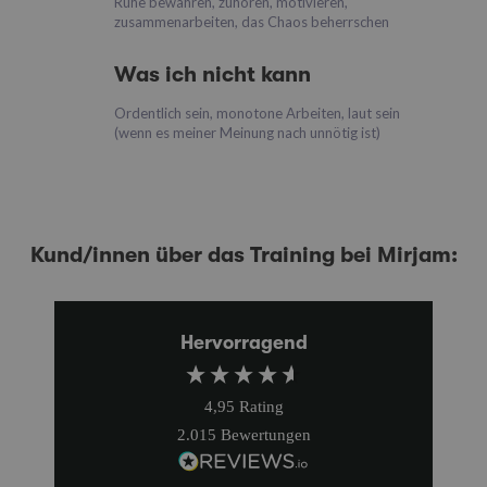
Ruhe bewahren, zuhören, motivieren,
zusammenarbeiten, das Chaos beherrschen
Was ich nicht kann
Ordentlich sein, monotone Arbeiten, laut sein
(wenn es meiner Meinung nach unnötig ist)
Kund/innen über das Training bei Mirjam:
Hervorragend
4,95
Rating
2.015
Bewertungen