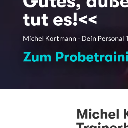
Gutes, auß
tut es!<<
Michel Kortmann - Dein Personal 
Zum Probetrain
Michel 
Trainer