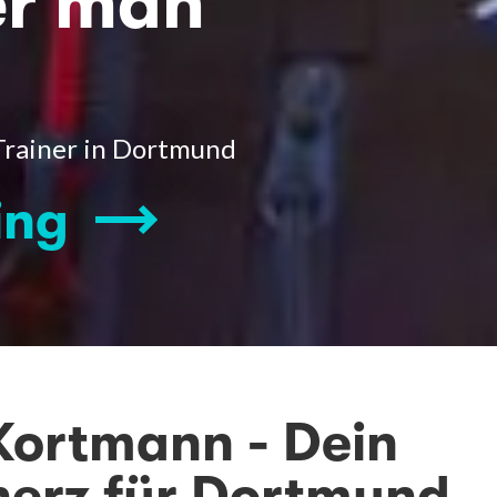
er man
Trainer in Dortmund
ing
Kortmann - Dein
herz für Dortmund