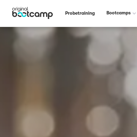
Bootcamps
Probetraining