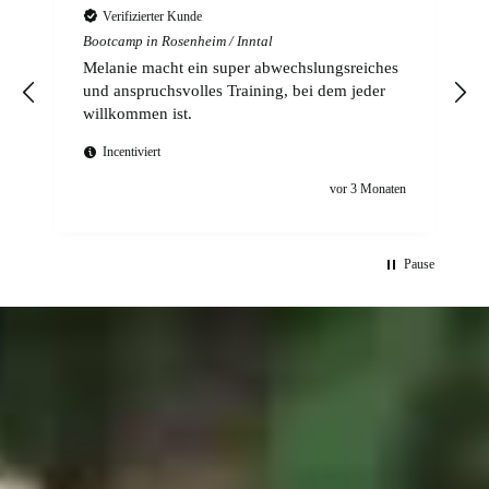
Verifizierter Kunde
Bootcamp in Rosenheim / Inntal
Alles super ☺️
n
vor einem Jahr
Pause