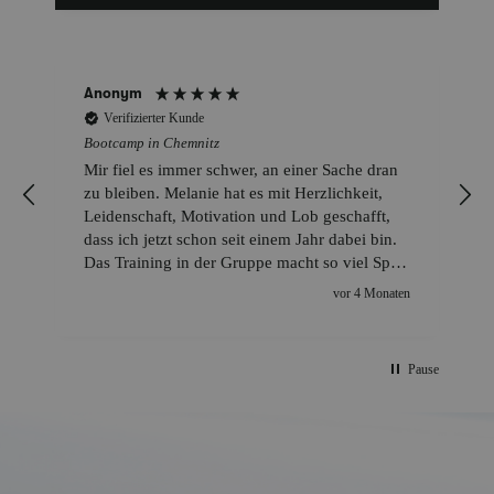
Anonym
Verifizierter Kunde
Bootcamp in Chemnitz
Mir fiel es immer schwer, an einer Sache dran
zu bleiben. Melanie hat es mit Herzlichkeit,
Leidenschaft, Motivation und Lob geschafft,
dass ich jetzt schon seit einem Jahr dabei bin.
Das Training in der Gruppe macht so viel Spaß
und motiviert zusätzlich. Es bringt einen schon
n
vor 4 Monaten
mal an seine Grenzen, aber man geht, neben
dem einen oder anderen Muskelkater, mit
einem richtig guten Gefühl heim. Danke
Pause