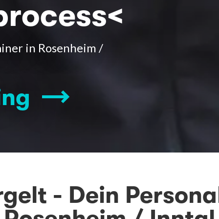
process<
ainer in Rosenheim /
ing
gelt - Dein Persona
Rosenheim / Inntal