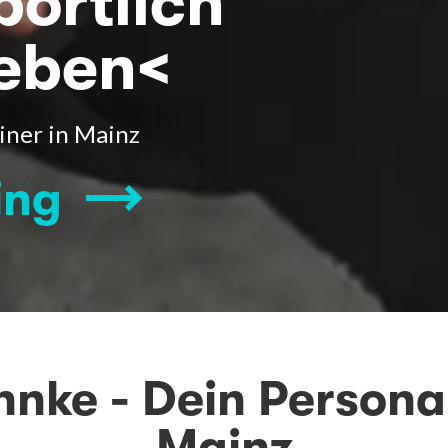
portlich
geben<
iner in Mainz
ing
nke - Dein Persona
Mainz