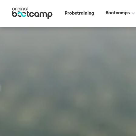
Bootcamps
Probetraining