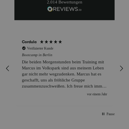
2.014
Bewertungen
Cordula
Verifizierter Kunde
Bootcamp in Berlin
Die beiden Morgenstunden beim Training mit
Marcus im Volkspark sind aus meinem Leben
gar nicht mehr wegzudenken. Marcus hat es
geschafft, uns als fröhliche Gruppe
zusammenzuschweißen. Ich freue mich immer
auf die Bewegung und genauso auf die
r
vor einem Jahr
Begegnung mit den anderen. Marcus hat eine
tolle Ausstrahlung und ein besonderes Talent,
uns immer wieder positiv einzustellen. Danke
Pause
Marcus!