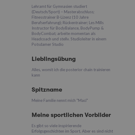
Lehramt für Gymnasien studiert
(Deutsch/Sport) – Masterabschluss;
Fitnesstrainer B-Lizenz (10 Jahre
Berufserfahrung); Rückentrainer; Les Mills
Instructor für BodyBalance, BodyPump &
BodyCombat; arbeite momentan als
Headcoach und stellv. Studioleiter in einem
Potsdamer Studio
Lieblingsübung
Alles, womit ich die posterior chain trainieren
kann
Spitzname
Meine Familie nennt mich "Maci"
Meine sportlichen Vorbilder
Es gibt so viele inspirierende
Erfolgsgeschichten im Sport. Aber es sind nicht