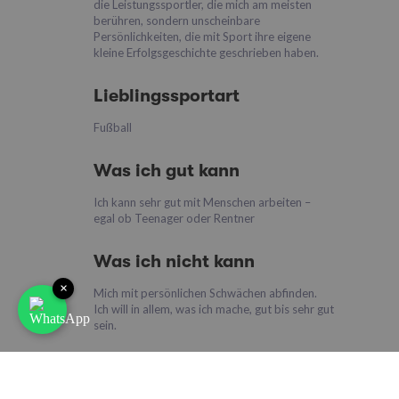
die Leistungssportler, die mich am meisten
berühren, sondern unscheinbare
Persönlichkeiten, die mit Sport ihre eigene
kleine Erfolgsgeschichte geschrieben haben.
Lieblingssportart
Fußball
Was ich gut kann
Ich kann sehr gut mit Menschen arbeiten –
egal ob Teenager oder Rentner
Was ich nicht kann
×
Mich mit persönlichen Schwächen abfinden.
Ich will in allem, was ich mache, gut bis sehr gut
sein.