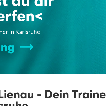
t du dir
erfen<
ner in Karlsruhe
ing
Lienau - Dein Train
lsruhe