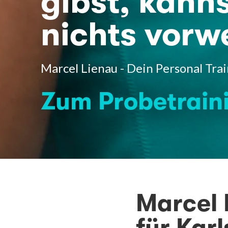
gibst, kanns
nichts vorw
Marcel Lienau - Dein Personal Trai
Zum Probetrain
Marcel 
für Kar