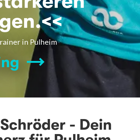
stärkeren
gen.<<
rainer in Pulheim
ing
Schröder - Dein
herz für Pulheim