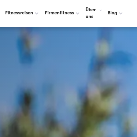
Über
Fitnessreisen
Firmenfitness
Blog
uns