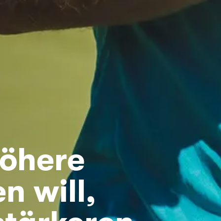
höhere
n will,