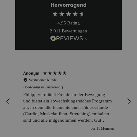
Hervorragend
4,95
Rating
2.011
Bewertungen
Anonym
Verifizierter Kunde
Bootcamp in Düsseldorf
Philipp vermittelt Freude an der Bewegung
und bietet ein abwechslungsreiches Programm
an, in dem alle Elemente einer Fitnessstunde
(Cardio, Muskelaufbau, Stretching) enthalten
sind und alle mitgenommen werden. Gut
gefällt mir, dass auf ggf. vorhandene
n
vor 11 Monaten
körperliche Einschränkungen eingegangen