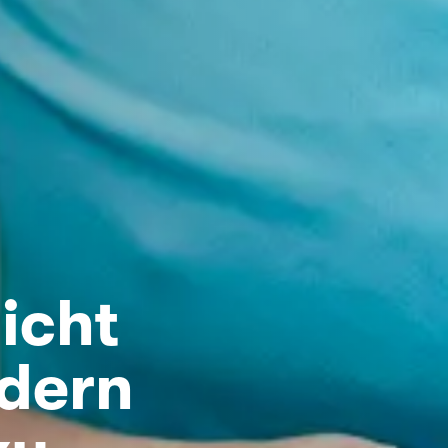
icht
ndern