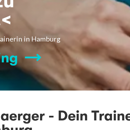
zu
.<
rainerin in Hamburg
ing
aerger - Dein Train
mburg