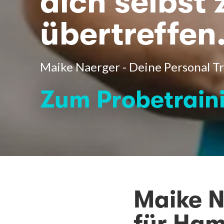
dich selbst 
übertreffen
Maike Naerger - Deine Personal T
Zum Probetrain
Maike N
für Ha