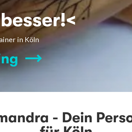
 besser!<
ainer in Köln
ing
mandra - Dein Pers
für Köln