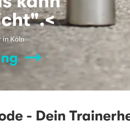
as kann
cht".<
 in Köln
ing
ode - Dein Trainerhe