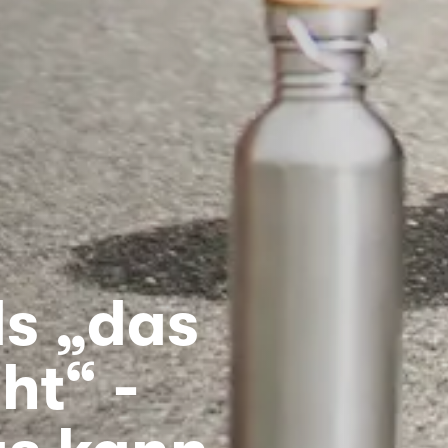
s „das
ht“ -