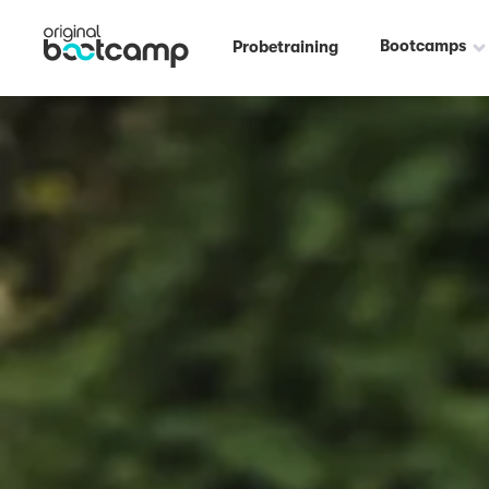
Bootcamps
Probetraining