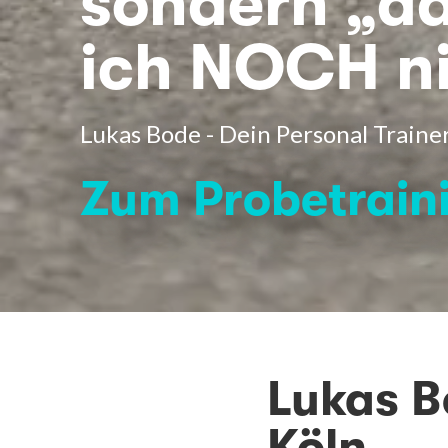
sondern „d
ich NOCH ni
Lukas Bode - Dein Personal Trainer
Zum Probetrain
Lukas B
Köln