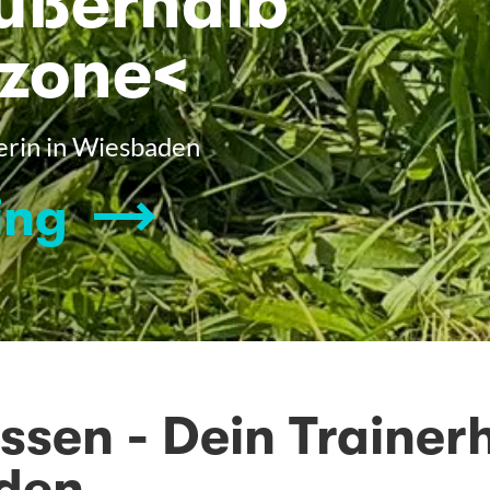
ußerhalb
tzone<
nerin in Wiesbaden
ing
assen - Dein Trainer
den