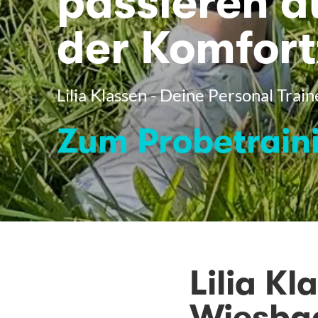
passieren a
der Komfor
Lilia Klassen - Deine Personal Trai
Zum Probetrain
Lilia Kl
Wiesba