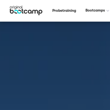
Bootcamps
Probetraining