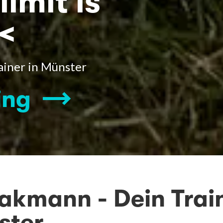
limit is
<
ainer in Münster
ing
akmann - Dein Trai
ster