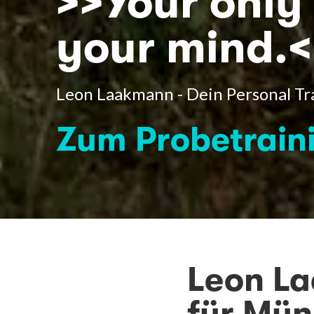
>>Your only 
your mind.<
Leon Laakmann - Dein Personal Tr
Zum Probetrain
Leon La
für Mün