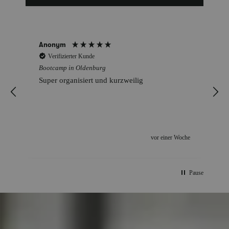
Michael
Verifizierter Kunde
Bootcamp in Oldenburg
👍👍👍👍👍👍👍👍👍👍
Incentiviert
e
vor 3 Wochen
Pause