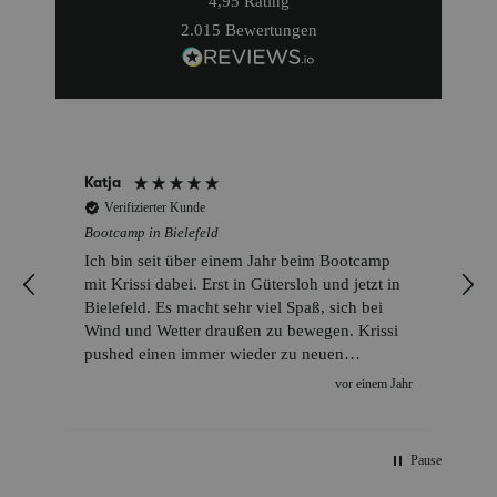
4,95
Rating
2.015
Bewertungen
Anonym
Verifizierter Kunde
Bootcamp in Bielefeld
Jedes Mal überrascht uns Kristina aufs Neue
mit so vielen verschiedenen Übungen. Jedes
Training ist anders anders aufgebaut und das
ist toll. Auch die Zeiteinteilung der
Zirkelrunden variiert (60/20, 45/15 oder mal
mit aktiven lockeren Laufpausen) und das ist
vor einem Jahr
auch gerne mal etwas anstrengender. Aber
jeder kann nach seinem Befinden trainieren
und Kristina achtet auf jeden Einzelnen und
Pause
korrigiert oder unterstützt bei den Übungen.
Weil man im kleinen Kreis trainiert, wird