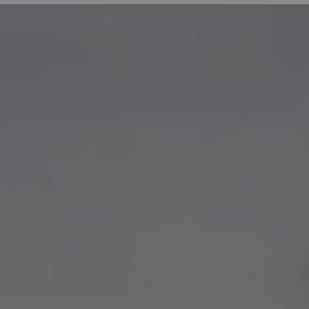
gezielter auf jeden eingegangen und man lernt
sich viel besser kennen. Somit freut man sich
auch mal bei schlechtem Wetter auf ein
Training, weil alle aus der Gruppe mitziehen.
Das ist einfach toller Teamgeist!!! Was will
man mehr?!!! Frischluft, Fitness, Freude und
Freundschaften!