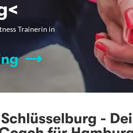
g<
tness Trainerin in
ing
Schlüsselburg - De
Coach für Hambur