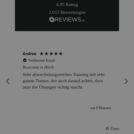
4,95
Rating
2.015
Bewertungen
Andrea
Verifizierter Kunde
Bootcamp in Hürth
Sehr abwechslungsreiches Training mit sehr
gutem Trainer, der auch darauf achtet, dass
man die Übungen richtig macht.
n
vor 8 Monaten
Pause