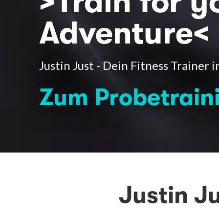
>Train for 
Adventure<
Justin Just - Dein Fitness Trainer i
Zum Probetrain
Justin J