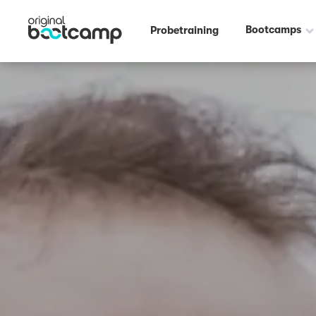
Bootcamps
Probetraining