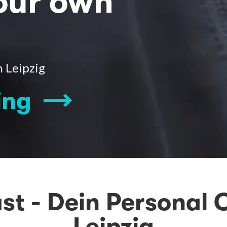
your own
n Leipzig
ing
ust - Dein Personal 
Leipzig