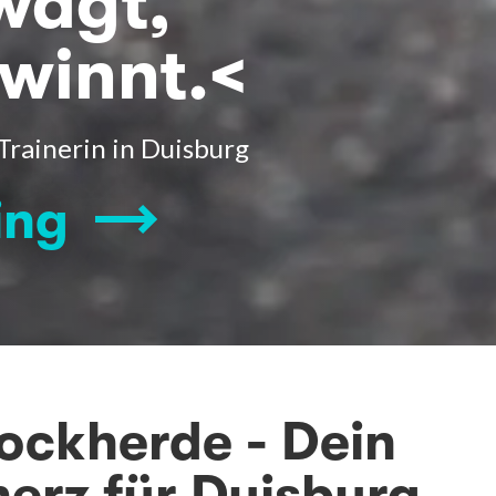
wagt,
ewinnt.<
Trainerin in Duisburg
ing
rockherde - Dein
herz für Duisburg