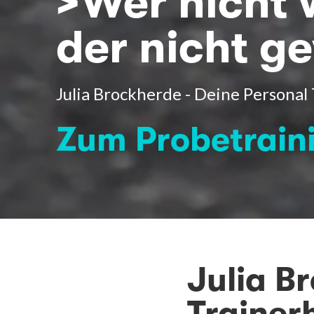
>Wer nicht 
der nicht g
Julia Brockherde - Deine Personal 
Zum Probetrain
Julia B
Trainer