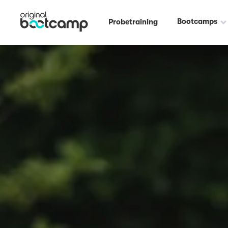
Bootcamps
Probetraining