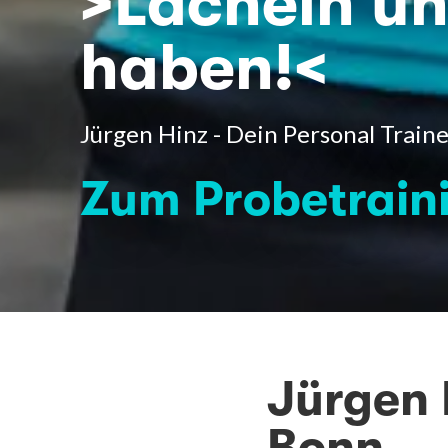
>Lächeln u
haben!<
Jürgen Hinz - Dein Personal Train
Zum Probetrain
Jürgen 
Bonn