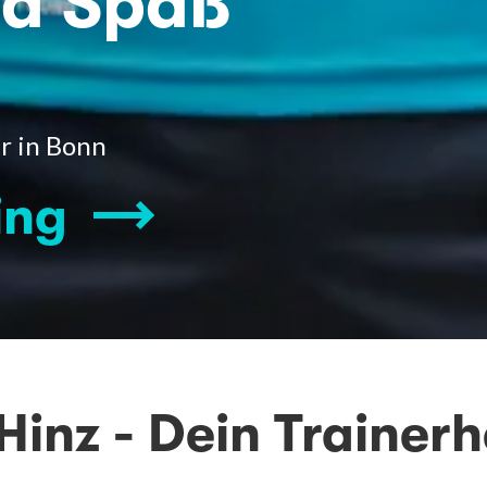
nd Spaß
er in Bonn
ing
Hinz - Dein Trainerh