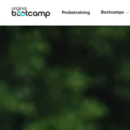
Bootcamps
Probetraining