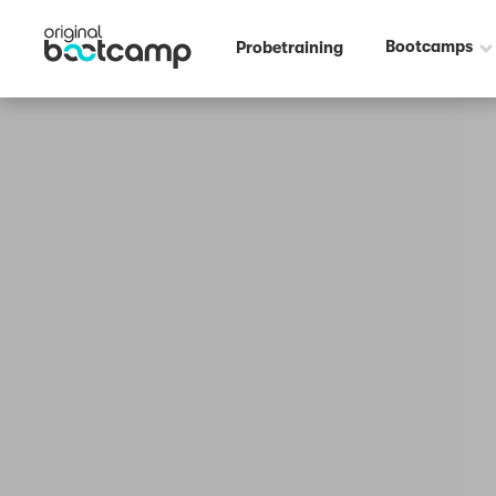
Bootcamps
Probetraining