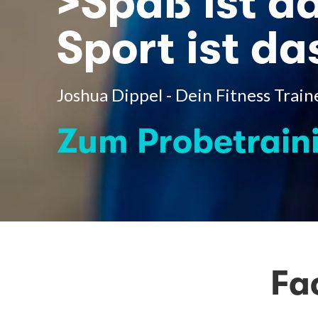
>Spaß ist da
Sport ist da
Joshua Dippel - Dein Fitness Train
Zum Probetrain
Fa