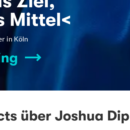
s Ziel,
s Mittel<
er in Köln
ing
cts über Joshua Dip