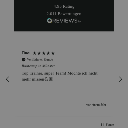
4,95
Rating
2.011
Bewertungen
Tina
Verifizierter Kunde
Bootcamp in Münster
,
Top Trainer, super Team! Möchte ich nicht
mehr missen💪🏽
r
vor einem Jahr
Pause