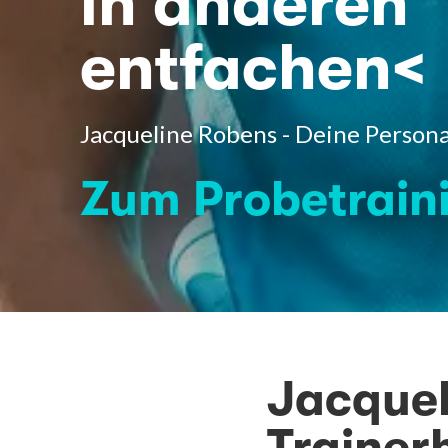
in anderen
entfachen<
Jacqueline Robens - Deine Persona
Zum Probetrain
Jacquel
Trainer