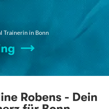
l Trainerin in Bonn
ing
ine Robens - Dein
herz für Bonn