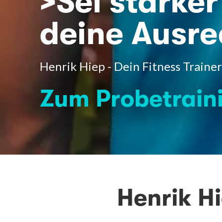
>Sei stärker
deine Ausr
Henrik Hiep - Dein Fitness Trainer
Zum Probetrain
Henrik H