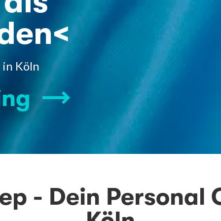
 als
eden<
 in Köln
ing
iep - Dein Personal 
Köln