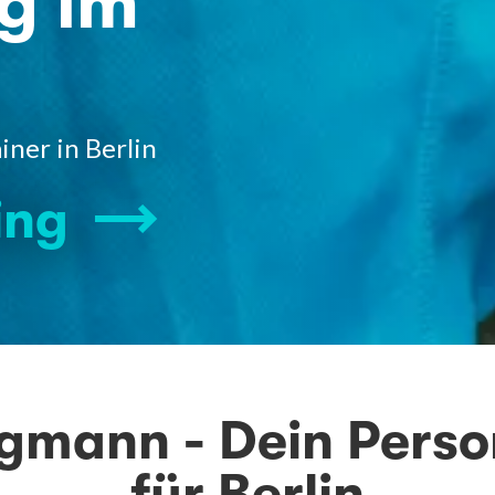
g im
iner in Berlin
ing
gmann - Dein Pers
für Berlin