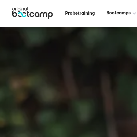
Bootcamps
Probetraining