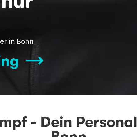
 nur
er in Bonn
ing
mpf - Dein Personal
Bonn