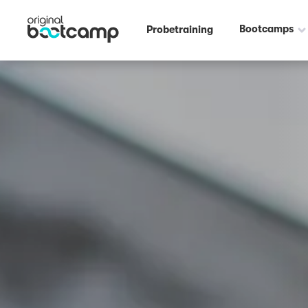
Bootcamps
Probetraining