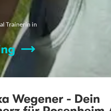
l Trainerin in
ing
ka Wegener - Dein
herz für Rosenheim /