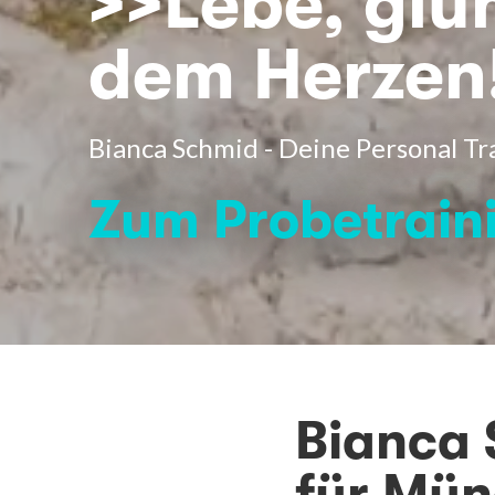
>>Lebe, glü
dem Herzen
Bianca Schmid - Deine Personal T
Zum Probetrain
Bianca 
für Mü