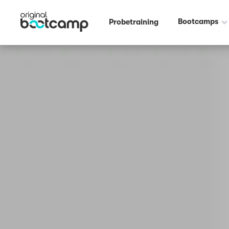
Bootcamps
Probetraining