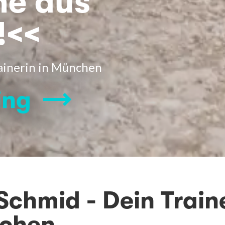
he aus
!<<
rainerin in München
ing
Schmid - Dein Train
nchen