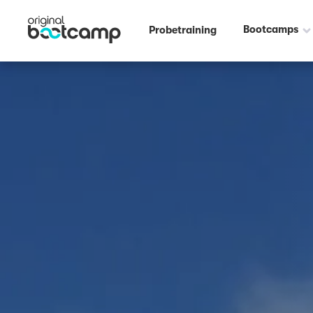
Bootcamps
Probetraining