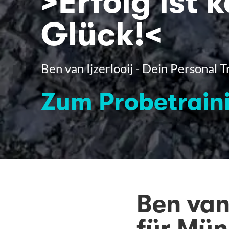
>Erfolg ist k
Glück!<
Ben van Ijzerlooij - Dein Personal 
Zum Probetrain
Ben van 
für Mün