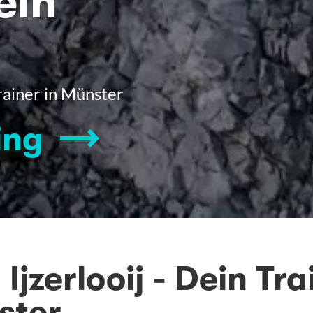
ein
Trainer in Münster
ing
Ijzerlooij - Dein Tr
ster