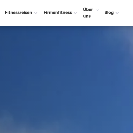
Über
Fitnessreisen
Firmenfitness
Blog
uns