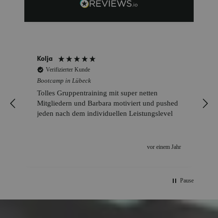
Simone
Verifizierter Kunde
Bootcamp in Lübeck
Barbara bietet unterschiedliche
Schwierigkeitsgrade für jede Übung an und
unterstützt dabei, dass wir sie auch korrekt
ausführen. Optimales Training, sehr
motivierend!
r
vor einem Jahr
Pause