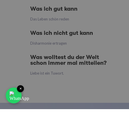
Was ich gut kann
Das Leben schön reden
Was ich nicht gut kann
Disharmonie ertragen
Was wolltest du der Welt
schon immer mal mitteilen?
Liebe ist ein Tuwort.
×