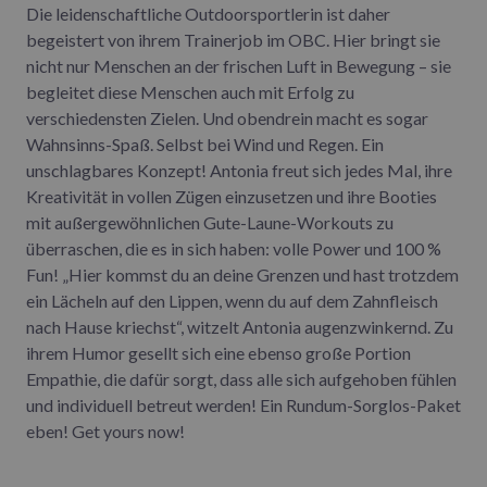
Die leidenschaftliche Outdoorsportlerin ist daher
begeistert von ihrem Trainerjob im OBC. Hier bringt sie
nicht nur Menschen an der frischen Luft in Bewegung – sie
begleitet diese Menschen auch mit Erfolg zu
verschiedensten Zielen. Und obendrein macht es sogar
Wahnsinns-Spaß. Selbst bei Wind und Regen. Ein
unschlagbares Konzept! Antonia freut sich jedes Mal, ihre
Kreativität in vollen Zügen einzusetzen und ihre Booties
mit außergewöhnlichen Gute-Laune-Workouts zu
überraschen, die es in sich haben: volle Power und 100 %
Fun! „Hier kommst du an deine Grenzen und hast trotzdem
ein Lächeln auf den Lippen, wenn du auf dem Zahnfleisch
nach Hause kriechst“, witzelt Antonia augenzwinkernd. Zu
ihrem Humor gesellt sich eine ebenso große Portion
Empathie, die dafür sorgt, dass alle sich aufgehoben fühlen
und individuell betreut werden! Ein Rundum-Sorglos-Paket
eben! Get yours now!