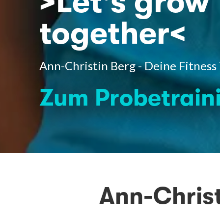
>Let's grow
together<
Ann-Christin Berg - Deine Fitness 
Zum Probetrain
Ann-Christ