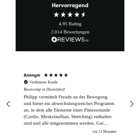
Hervorragend
4,95
Rating
2.014
Bewertungen
Anonym
Verifizierter Kunde
Bootcamp in Düsseldorf
Philipp vermittelt Freude an der Bewegung
und bietet ein abwechslungsreiches Programm
an, in dem alle Elemente einer Fitnessstunde
(Cardio, Muskelaufbau, Stretching) enthalten
sind und alle mitgenommen werden. Gut
gefällt mir, dass auf ggf. vorhandene
n
vor 11 Monaten
körperliche Einschränkungen eingegangen