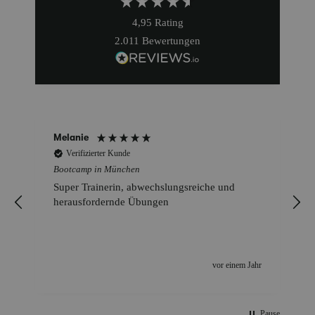
4,95
Rating
2.011
Bewertungen
Melanie
Verifizierter Kunde
Bootcamp in München
Super Trainerin, abwechslungsreiche und
herausfordernde Übungen
!
r
vor einem Jahr
Pause