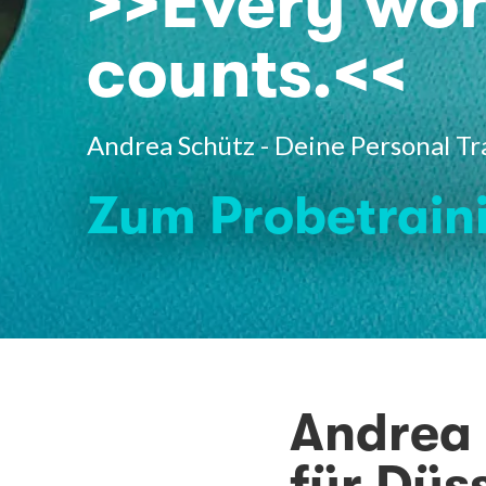
>>Every wo
counts.<<
Andrea Schütz - Deine Personal Tr
Zum Probetrain
Andrea 
für Düs