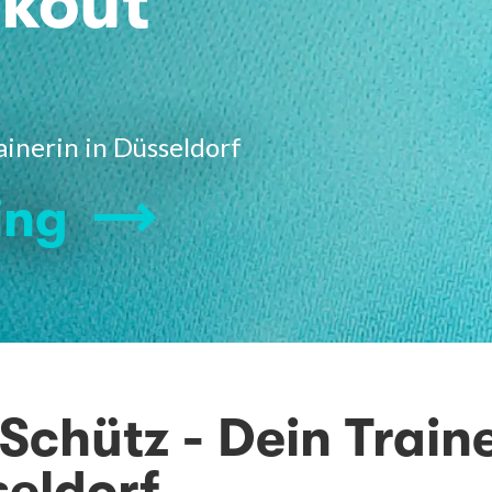
rkout
ainerin in Düsseldorf
ing
Schütz - Dein Train
seldorf