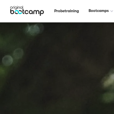
Bootcamps
Probetraining