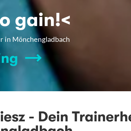
o gain!<
ner in Mönchengladbach
ing
esz - Dein Trainerh
ngladbach