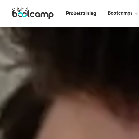
Bootcamps
Probetraining