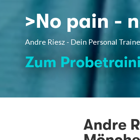
>No pain - n
Andre Riesz - Dein Personal Trai
Zum Probetrain
Andre Ri
Mönche