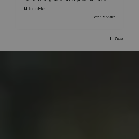
kann. Absolut empfehlenswert.
Incentiviert
n
vor 6 Monaten
Pause