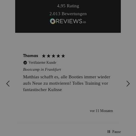
4,95
Rating
2.013
Bewertungen
Thomas
Verifizierter Kunde
Bootcamp in Frankfurt
Matthias schafft es, alle Booties immer wieder
aufs Neue zu motivieren! Tolles Training vor
fantastischer Kulisse
n
vor 11 Monaten
Pause