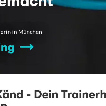
gemacht
nerin in München
ing
änd - Dein Trainerh
en