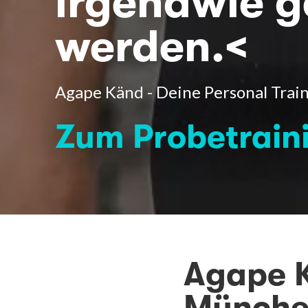
irgendwie 
werden.<
Agape Känd - Deine Personal Trai
Zum Probetrain
Agape K
Münch