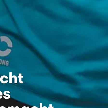
cht
es