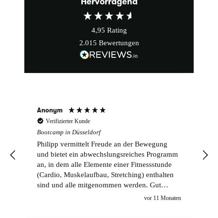
Hervorragend
4,95
Rating
2.015
Bewertungen
Anonym
Verifizierter Kunde
Bootcamp in Düsseldorf
Philipp vermittelt Freude an der Bewegung
und bietet ein abwechslungsreiches Programm
an, in dem alle Elemente einer Fitnessstunde
(Cardio, Muskelaufbau, Stretching) enthalten
sind und alle mitgenommen werden. Gut
gefällt mir, dass auf ggf. vorhandene
n
vor 11 Monaten
körperliche Einschränkungen eingegangen
wird.