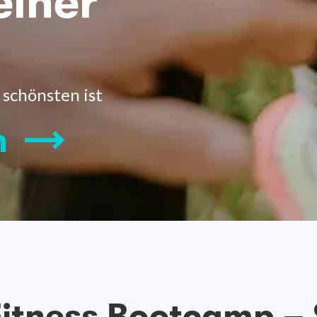
einer
 schönsten ist
n
itness Bootcamp –