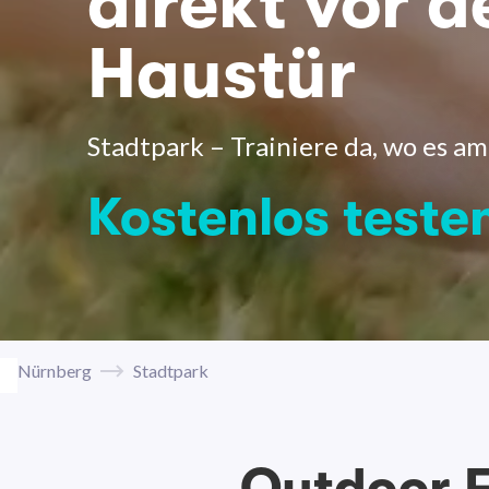
direkt vor d
Haustür
Stadtpark – Trainiere da, wo es am
Kostenlos teste
Nürnberg
Stadtpark
Outdoor F