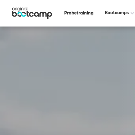
Outdoor Fitness direkt um die Ecke: Stadtpark Nürnberg ☀️
Bootcamps
Probetraining